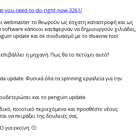
t-you-need-to-do-right-now-3261/
ιοι webmaster το θεωρούν ως έσχατη καταστροφή και ως
 software κάποιοι κατάφερναν να δημιουργούν χιλιάδες,
uin update και σε συνδυασμό με το disavow tool
 επιβάλλει η μηχανή. Πως θα το πετύχει αυτό?
a update. Φυσικά όλα τα spinning εργαλεία για την
ξουδετερώσει και το penguin update.
αδικό, ποιοτικό περιεχόμενο και προσθέστε νέους
ι να πειράξει της δουλειές σας.
 για εκείνη. 🙂