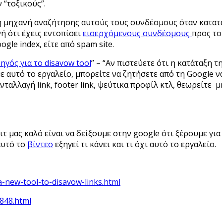
 “τοξικούς”.
η μηχανή αναζήτησης αυτούς τους συνδέσμους όταν κατατά
νή ότι έχεις εντοπίσει
εισερχόμενους συνδέσμους
προς το
gle index, είτε από spam site.
γός για το disavow tool
” – “Αν πιστεύετε ότι η κατάταξη 
 αυτό το εργαλείο, μπορείτε να ζητήσετε από τη Google ν
αλλαγή link, footer link, ψεύτικα προφίλ κτλ, θεωρείτε μ
 μας καλό είναι να δείξουμε στην google ότι ξέρουμε για
αυτό το
βίντεο
εξηγεί τι κάνει και τι όχι αυτό το εργαλείο.
-new-tool-to-disavow-links.html
848.html