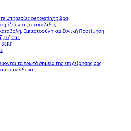
στε υπηρεσίες pentesting τώρα
ιορίζουν τις ιστοσελίδες
καταβολή, Εμπιστοσύνη και Εθνική Προτίμηση
αζητήσεις
ο SERP
ι;
εύονται τα τρωτά σημεία της επιχείρησής σας
εται επικίνδυνο