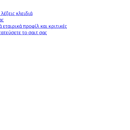
λέξεις κλειδιά
ας
 εταιρικά προφίλ και κριτικές
τατεύσετε το σαιτ σας