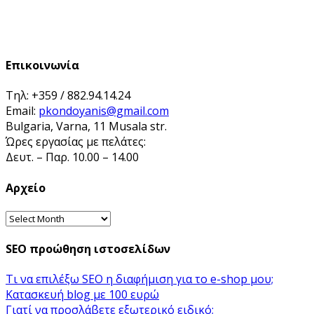
Επικοινωνία
Τηλ: +359 / 882.94.14.24
Email:
pkondoyanis@gmail.com
Bulgaria, Varna, 11 Musala str.
Ώρες εργασίας με πελάτες:
Δευτ. – Παρ. 10.00 – 14.00
Αρχείο
Αρχείο
SEO προώθηση ιστοσελίδων
Τι να επιλέξω SEO η διαφήμιση για το e-shop μου;
Κατασκευή blog με 100 ευρώ
Γιατί να προσλάβετε εξωτερικό ειδικό;