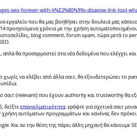
ges-seo-forever-with-it%E2%80%99s-disavow-link-tool-wha
 ένα εργαλείο που θα μας βοηθήσει στην δουλειά μας κάπο
 14 προηγούμενα χρόνια με την χρήση αυτοματοποιημένου
στοσελίδες, blog comment, forum spam, τώρα μετά το peng
SEO.
ι, απλά θα προσαρμοστεί στα νέα δεδομένα που ελέγχει και
 χωρίς να κλέβει από άλλα σαιτ, θα εξουδετερώσει το pand
υπίδια.
σαιτ (relevant) που έχουν authority και trustworthy θα ε
ό, δείξτε
επαγγελματικότητα
, γράψτε για σχετικά σαιτ μον
 χρήση αυτόματων προγραμμάτων και κανένας δεν πρόκειτα
gle. Και αν την θέση της πάρει άλλη μηχανή θα κάνουμε SEO