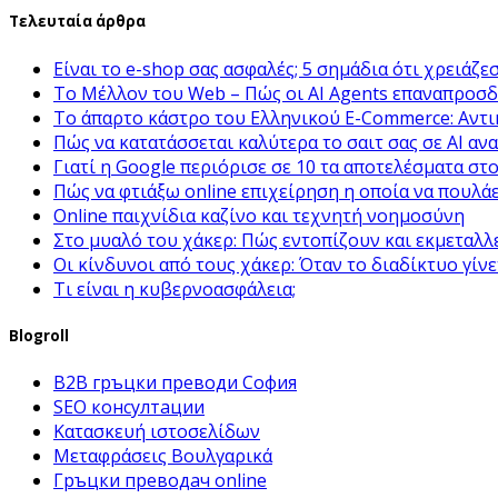
Τελευταία άρθρα
Είναι το e-shop σας ασφαλές; 5 σημάδια ότι χρειάζε
Το Μέλλον του Web – Πώς οι AI Agents επαναπροσδ
Το άπαρτο κάστρο του Ελληνικού E-Commerce: Αντι
Πώς να κατατάσσεται καλύτερα το σαιτ σας σε AI αν
Γιατί η Google περιόρισε σε 10 τα αποτελέσματα στ
Πώς να φτιάξω online επιχείρηση η οποία να πουλάε
Online παιχνίδια καζίνο και τεχνητή νοημοσύνη
Στο μυαλό του χάκερ: Πώς εντοπίζουν και εκμεταλλ
Οι κίνδυνοι από τους χάκερ: Όταν το διαδίκτυο γίν
Τι είναι η κυβερνοασφάλεια;
Blogroll
B2B гръцки преводи София
SEO консултации
Κατασκευή ιστοσελίδων
Μεταφράσεις Βουλγαρικά
Гръцки преводач online