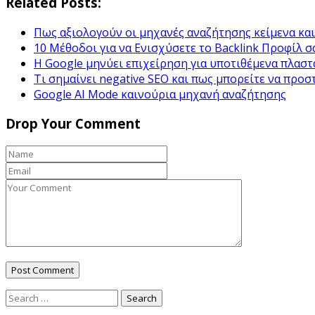
Related Posts:
Πως αξιολογούν οι μηχανές αναζήτησης κείμενα και 
10 Μέθοδοι για να Ενισχύσετε το Backlink Προφίλ σ
Η Google μηνύει επιχείρηση για υποτιθέμενα πλαστά
Τι σημαίνει negative SEO και πως μπορείτε να προσ
Google ΑΙ Mode καινούρια μηχανή αναζήτησης
Drop Your Comment
Search
for: