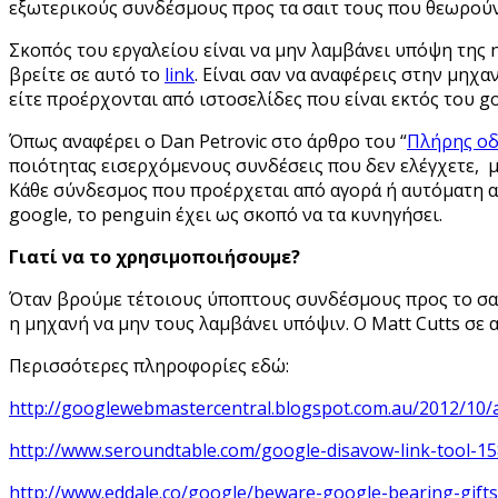
εξωτερικούς συνδέσμους προς τα σαιτ τους που θεωρούν
Σκοπός του εργαλείου είναι να μην λαμβάνει υπόψη της 
βρείτε σε αυτό το
link
. Είναι σαν να αναφέρεις στην μηχα
είτε προέρχονται από ιστοσελίδες που είναι εκτός του goo
Όπως αναφέρει ο Dan Petrovic στο άρθρο του “
Πλήρης οδη
ποιότητας εισερχόμενους συνδέσεις που δεν ελέγχετε, με
Κάθε σύνδεσμος που προέρχεται από αγορά ή αυτόματη αντ
google, το penguin έχει ως σκοπό να τα κυνηγήσει.
Γιατί να το χρησιμοποιήσουμε?
Όταν βρούμε τέτοιους ύποπτους συνδέσμους προς το σαιτ
η μηχανή να μην τους λαμβάνει υπόψιν. Ο Matt Cutts σε 
Περισσότερες πληροφορίες εδώ:
http://googlewebmastercentral.blogspot.com.au/2012/10/a
http://www.seroundtable.com/google-disavow-link-tool-15
http://www.eddale.co/google/beware-google-bearing-gifts